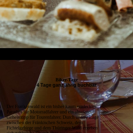
Biker-Tage
4 Tage
ganzjährig buchbar
Der Frankenwald ist ein bisher kaum entdecktes
Paradies für Motorradfahrer und ein absoluter
Geheimtipp für Tourenfahrer. Durch unsere Lage
zwischen der Fränkischen Schweiz, dem
Fichtelgebirge und dem Thüringer Wald ergeben