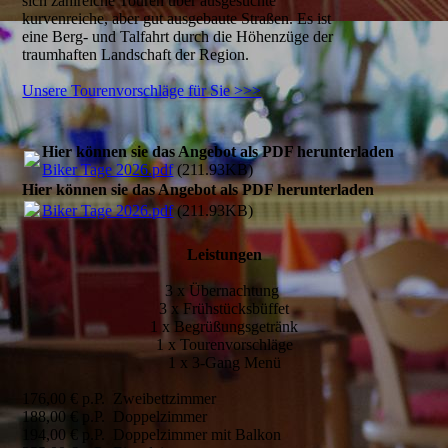
sich zahlreiche Touren über ausgesuchte
kurvenreiche, aber gut ausgebaute Straßen. Es ist
eine Berg- und Talfahrt durch die Höhenzüge der
traumhaften Landschaft der Region.
Unsere Tourenvorschläge für Sie >>>
Hier können sie das Angebot als PDF herunterladen
Biker Tage 2026.pdf
(211.93KB)
Hier können sie das Angebot als PDF herunterladen
Biker Tage 2026.pdf
(211.93KB)
Leistungen
3 x Übernachtung
3 x Frühstücksbüffet
1 x Begrüßungsgetränk
1 x Tourenvorschläge
1 x 3-Gang Menü
176,00 € p.P. Zweibettzimmer
188,00 € p.P. Doppelzimmer
194,00 € p.P. Doppelzimmer mit Balkon