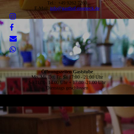
Tel.: +49 9262 7260
E-Mail:
info@gasthof-roseneck.de
Öffnungszeiten Gaststube
Mo, Mi, Do, Fr, Sa 17:00 - 21:00 Uhr
So 11.00- 14.00 Uhr + 17.00 -21.00 Uhr
Dienstags geschlossen