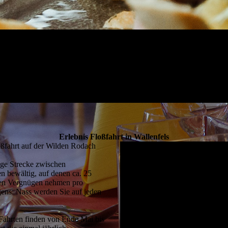
Erlebnis Floßfahrt in Wallenfels
loßfahrt auf der Wilden Rodach
nge Strecke zwischen
 bewältig, auf denen ca. 25
hen
Vergnügen nehmen pro
ens: Nass werden Sie auf jeden
e Fahrten finden von Ende Mai bis