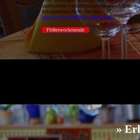
Mitte September Samstag's statt. Der Höhepunkt is
stattfindende Fackelfloßfahrt mit anschließende
Informationen finden Sie unter
https://www.flossfahrt-wallenfels.de/
Flößerwochenende
» Er