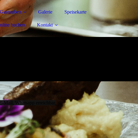
Gaststuben
Galerie
Speisekarte
nline buchen
Kontakt
E-Mail, Whatsapp erreichbar