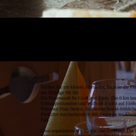
Suchen Sie ein kleines Abenteuer, dann ist die F
das Richtige für Sie.
Ein Riesenspaß für Groß und Klein. Die 6 km la
Schnappenhammer und Wallenfels wird auf Flößen
Personen Platz finden.
An diesem feucht-fröhlic
Floßfahrt durchschnittlich 400 Personen te
Übrig
il.
Fall.
Gern organisieren wir für Sie eine Floßfahrt. Di