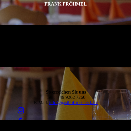
FRANK FRÖHMEL
So erreichen Sie uns
Tel.: +49 9262 7260
E-Mail:
info@gasthof-roseneck.de