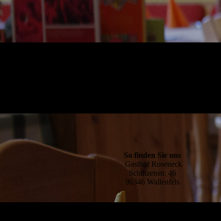
So finden Sie uns
Gasthof Roseneck
Schützenstr. 46
96346 Wallenfels