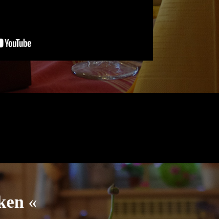
nken
«