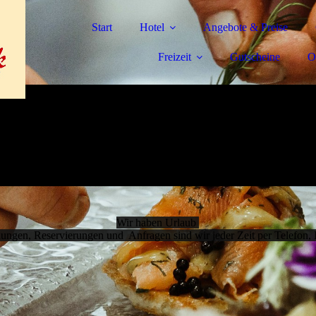
Start
Hotel
Angebote & Preise
Freizeit
Gutscheine
O
Wir haben Urlaub
ungen, Reservierungen und Anfragen sind wir jeder Zeit per Telefon, 