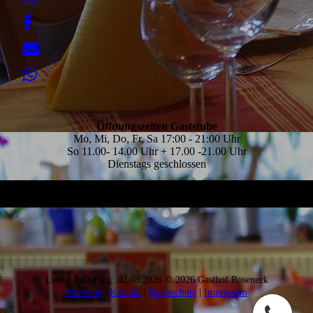
Öffnungszeiten Gaststube
Mo, Mi, Do, Fr, Sa 17:00 - 21:00 Uhr
So 11.00- 14.00 Uhr + 17.00 -21.00 Uhr
Dienstags geschlossen
Letzte Änderung: 02.08.2026 © 2026 Gasthof Roseneck
Startseite
|
Kontakt
|
Daten­schutz
|
Impressum