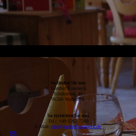
So finden Sie uns
Gasthof Roseneck
Schützenstr. 46
96346 Wallenfels
So erreichen Sie uns
Tel.: +49 9262 7260
E-Mail:
info@gasthof-roseneck.de