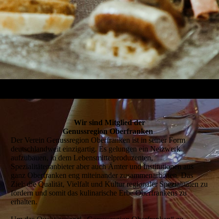
Wir sind Mitglied der
Genussregion Oberfranken
Der Verein Genussregion Oberfranken ist in seiner Form
deutschlandweit einzigartig. Es gelungen ein Netzwerk
aufzubauen, in dem Lebensmittelproduzenten,
Spezialitätenanbieter aber auch Ämter und Institutionen aus
ganz Oberfranken eng miteinander zusammenarbeiten. Das
Ziel: die Qualität, Vielfalt und Kultur regionaler Spezialitäten zu
fördern und somit das kulinarische Erbe Oberfrankens zu
erhalten.