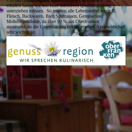
Um das Qualitätssiegel „Genussregion Oberfranken“ zu
erhalten haben wir uns einer intensiven Qualitätsprüfung
unterziehen müssen. So müssen alle Lebensmittel wie z.B.
Fleisch, Backwaren, Bier, Spirituosen, Gemüse und
Molkereiprodukte, zu über 90 % aus Oberfranken
stammen.Uns die Unterstützung der heimischen Agrarwirtschaft
sehr wichtig ist.