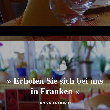
genussregion-9
» Erholen Sie sich bei uns
in Franken
«
FRANK FRÖHMEL